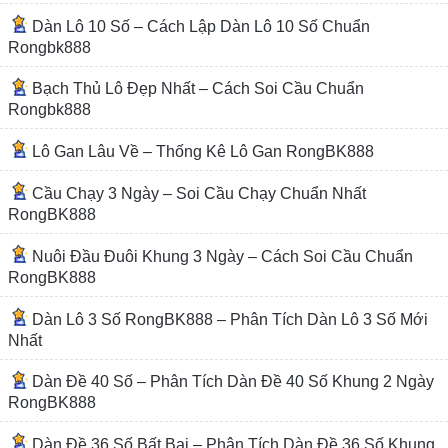
Dàn Lô 10 Số – Cách Lập Dàn Lô 10 Số Chuẩn
Rongbk888
Bạch Thủ Lô Đẹp Nhất – Cách Soi Cầu Chuẩn
Rongbk888
Lô Gan Lâu Về – Thống Kê Lô Gan RongBK888
Cầu Chạy 3 Ngày – Soi Cầu Chạy Chuẩn Nhất
RongBK888
Nuôi Đầu Đuôi Khung 3 Ngày – Cách Soi Cầu Chuẩn
RongBK888
Dàn Lô 3 Số RongBK888 – Phân Tích Dàn Lô 3 Số Mới
Nhất
Dàn Đề 40 Số – Phân Tích Dàn Đề 40 Số Khung 2 Ngày
RongBK888
Dàn Đề 36 Số Bất Bại – Phân Tích Dàn Đề 36 Số Khung