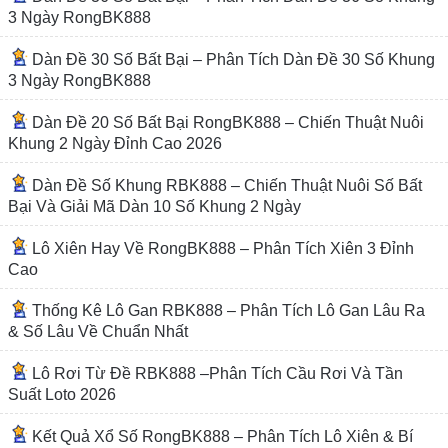
3 Ngày RongBK888
Dàn Đề 30 Số Bất Bại – Phân Tích Dàn Đề 30 Số Khung
3 Ngày RongBK888
Dàn Đề 20 Số Bất Bại RongBK888 – Chiến Thuật Nuôi
Khung 2 Ngày Đỉnh Cao 2026
Dàn Đề Số Khung RBK888 – Chiến Thuật Nuôi Số Bất
Bại Và Giải Mã Dàn 10 Số Khung 2 Ngày
Lô Xiên Hay Về RongBK888 – Phân Tích Xiên 3 Đỉnh
Cao
Thống Kê Lô Gan RBK888 – Phân Tích Lô Gan Lâu Ra
& Số Lâu Về Chuẩn Nhất
Lô Rơi Từ Đề RBK888 –Phân Tích Cầu Rơi Và Tần
Suất Loto 2026
Kết Quả Xổ Số RongBK888 – Phân Tích Lô Xiên & Bí