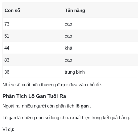
Con số
Tần năng
73
cao
51
cao
44
khá
83
cao
36
trung bình
Nhiều số xuất hiện thường được đưa vào chủ đề.
Phân Tích Lô Gan Tuổi Ra
Ngoài ra, nhiều người còn phân tích
lô gan
.
Lô gan là những con số long chưa xuất hiện trong kết quả bảng.
Ví dụ: