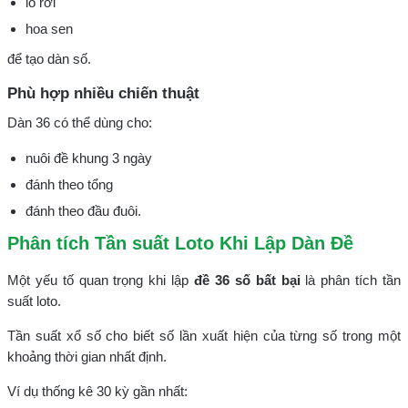
lô rơi
hoa sen
để tạo dàn số.
Phù hợp nhiều chiến thuật
Dàn 36 có thể dùng cho:
nuôi đề khung 3 ngày
đánh theo tổng
đánh theo đầu đuôi.
Phân tích Tần suất Loto Khi Lập Dàn Đề
Một yếu tố quan trọng khi lập
đề 36 số bất bại
là phân tích tần
suất loto.
Tần suất xổ số cho biết số lần xuất hiện của từng số trong một
khoảng thời gian nhất định.
Ví dụ thống kê 30 kỳ gần nhất: