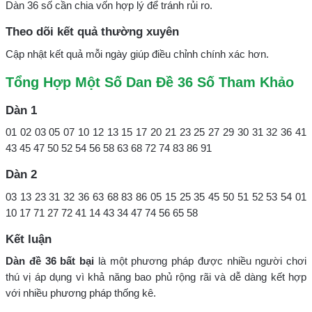
Dàn 36 số cần chia vốn hợp lý để tránh rủi ro.
Theo dõi kết quả thường xuyên
Cập nhật kết quả mỗi ngày giúp điều chỉnh chính xác hơn.
Tổng Hợp Một Số Dan Đề 36 Số Tham Khảo
Dàn 1
01 02 03 05 07 10 12 13 15
17 20 21 23 25 27 29 30
31 32 36 41
43 45 47
50 52 54 56 58
63 68 72 74 83 86 91
Dàn 2
03 13 23 31 32 36 63 68 83
86 05 15 25 35 45 50
51 52 53 54 01
10
17 71 27 72 41
14 43 34 47
74 56 65 58
Kết luận
Dàn đề 36 bất bại
là một phương pháp được nhiều người chơi
thú vị áp dụng vì khả năng bao phủ rộng rãi và dễ dàng kết hợp
với nhiều phương pháp thống kê.