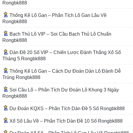
Rongbk888
Thống Kê Lô Gan – Phân Tích Lô Gan Lâu Về
Rongbk888
Bạch Thủ Lô VIP – Soi Cầu Bạch Thủ Lô Chuẩn
Rongbk888
Dàn Đề 20 Số VIP – Chiến Lược Đánh Thắng Xổ Số
Tháng 5 Rongbk888
Thống Kê Lô Gan – Cách Dự Đoán Dàn Lô Đánh Dễ
Trúng Rongbk888
Soi Cầu Lô – Phân Tích Dự Đoán Lô Khung 3 Ngày
Rongbk888
Dự Đoán KQXS – Phân Tích Dàn Đề 5 Số Rongbk888
Xổ Số Lâu Về – Phân Tích Dàn Đề 10 Số Rongbk888