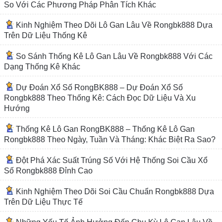
So Với Các Phương Pháp Phân Tích Khác
Kinh Nghiệm Theo Dõi Lô Gan Lâu Về Rongbk888 Dựa
Trên Dữ Liệu Thống Kê
So Sánh Thống Kê Lô Gan Lâu Về Rongbk888 Với Các
Dạng Thống Kê Khác
Dự Đoán Xổ Số RongBK888 – Dự Đoán Xổ Số
Rongbk888 Theo Thống Kê: Cách Đọc Dữ Liệu Và Xu
Hướng
Thống Kê Lô Gan RongBK888 – Thống Kê Lô Gan
Rongbk888 Theo Ngày, Tuần Và Tháng: Khác Biệt Ra Sao?
Đột Phá Xác Suất Trúng Số Với Hệ Thống Soi Cầu Xổ
Số Rongbk888 Đỉnh Cao
Kinh Nghiệm Theo Dõi Soi Cầu Chuẩn Rongbk888 Dựa
Trên Dữ Liệu Thực Tế