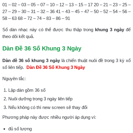
01 – 02 – 03 – 05 – 07 – 10 – 12 – 13 – 15 – 17
20 – 21 – 23 – 25 –
27 – 29 – 30 – 31 – 32 – 36
41 – 43 – 45 – 47 – 50 – 52 – 54 – 56 –
58 – 63
68 – 72 – 74 – 83 – 86 – 91
Số dàn nhạc này có thể được thu thập trong
khung 3 ngày
để
theo dõi kết quả.
Dàn Đề 36 Số Khung 3 Ngày
Dàn đề 36 số khung 3 ngày
là chiến thuật nuôi đề trong 3 kỳ xổ
số liên tiếp.
Dàn Đề 36 Số Khung 3 Ngày
Nguyên tắc:
Lập dàn gồm 36 số
Nuôi dưỡng trong 3 ngày liên tiếp
Nếu không có thì new screen sẽ thay đổi
Phương pháp này được nhiều người áp dụng vì:
đủ số lượng