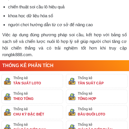
chiến thuật soi cầu lô hiệu quả
khoa học dữ liệu hóa số
người chơi hướng dẫn từ cơ sở để nâng cao
Việc áp dụng đúng phương pháp soi cầu, kết hợp với bảng số
sạch sẽ và chiến lược nuôi lô hợp lý sẽ giúp người chơi tăng cơ
hội chiến thắng và có trải nghiệm tốt hơn khi truy cập
rongbk888.com.
THỐNG KÊ PHÂN TÍCH
Thống kê
Thống kê
TẦN SUẤT LOTO
TẦN SUẤT CẶP
Thống kê
Thống kê
THEO TỔNG
TỔNG HỢP
Thống kê
Thống kê
CHU KỲ ĐẶC BIỆT
ĐẦU ĐUÔI LOTO
Thống kê
Thống kê