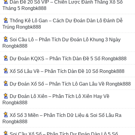
Dàn Đề 20 Số VIP – Chiến Lược Đánh Thắng Xổ Số
Tháng 5 Rongbk888
Thống Kê Lô Gan – Cách Dự Đoán Dàn Lô Đánh Dễ
Trúng Rongbk888
Soi Cầu Lô – Phân Tích Dự Đoán Lô Khung 3 Ngày
Rongbk888
Dự Đoán KQXS – Phân Tích Dàn Đề 5 Số Rongbk888
Xổ Số Lâu Về – Phân Tích Dàn Đề 10 Số Rongbk888
Dự Đoán Xổ Số – Phân Tích Lô Gan Lâu Về Rongbk888
Dự Đoán Lô Xiên – Phân Tích Lô Xiên Hay Về
Rongbk888
Xổ Số 3 Miền – Phân Tích Dữ Liệu & Soi Số Lâu Ra
Rongbk888
Soi Cầu Xổ Số – Phân Tích Dự Đoán Dàn Lô 5 Số