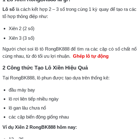
Lô số
là cách kết hợp 2 – 3 số trong cùng 1 kỳ quay để tạo ra các
tổ hợp thông điệp như:
Xiên 2 (2 số)
Xiên 3 (3 số)
Người chơi soi lô tô RongBK888 để tìm ra các cặp có số chất nổ
cùng nhau, từ đó tối ưu lợi nhuận.
Ghép lô tự động
2 Công thức Tạo Lô Xiền Hiệu Quả
Tại RongBK888, lô phun được tạo dựa trên thống kê:
đầu máy bay
lô rơi liên tiếp nhiều ngày
lô gan lâu chưa nổ
các cặp biến động giống nhau
Ví dụ Xiên 2 RongBK888 hôm nay: