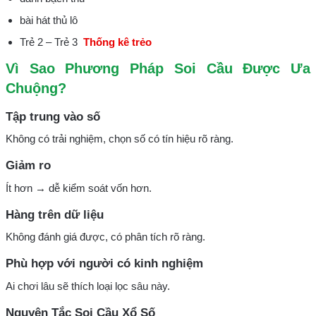
bài hát thủ lô
Trẻ 2 – Trẻ 3
Thống kê trẻo
Vì Sao Phương Pháp Soi Cầu Được Ưa
Chuộng?
Tập trung vào số
Không có trải nghiệm, chọn số có tín hiệu rõ ràng.
Giảm ro
Ít hơn → dễ kiểm soát vốn hơn.
Hàng trên dữ liệu
Không đánh giá được, có phân tích rõ ràng.
Phù hợp với người có kinh nghiệm
Ai chơi lâu sẽ thích loại lọc sâu này.
Nguyên Tắc Soi Cầu Xổ Số