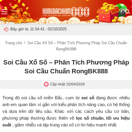
Menu
T
Bây giờ là:
11:54:42
- 02/10/2025
t
Trang chủ
/
Soi Cầu Xổ Số – Phân Tích Phương Pháp Soi Cầu Chuẩn
g
RongBK888
Soi Cầu Xổ Số – Phân Tích Phương Pháp
Soi Cầu Chuẩn RongBK888
Cập nhật: 02/04/2026
Trong đó soi cầu số miền Bắc, cụm từ
soi số
đang được nhiều
anh em quan tâm vì gắn với kiểu phân tích nâng cao, có hệ thống
và dựa trên dữ liệu sâu. Khác với các cách yêu cầu cơ bản,
phương pháp thường được thiên về
lọc số chuẩn, tối ưu hiệu
suất
, giảm nhiễu và tập trung vào số có tín hiệu mạnh nhất.