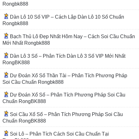
Rongbk888
Dàn Lô 10 Số VIP – Cách Lập Dàn Lô 10 Số Chuẩn
Rongbk888
Bạch Thủ Lô Đẹp Nhất Hôm Nay – Cách Soi Cầu Chuẩn
Mới Nhất Rongbk888
Dàn Lô 3 Số – Phân Tích Dàn Lô 3 Số VIP Mới Nhất
RongBK888
Dự Đoán Xổ Số Thần Tài – Phân Tích Phương Pháp
Soi Cầu Chuẩn Rongbk888
Dự Đoán Xổ Số – Phân Tích Phương Pháp Soi Cầu
Chuẩn RongBK888
Soi Cầu Xổ Số – Phân Tích Phương Pháp Soi Cầu
Chuẩn RongBK888
Soi Lô – Phân Tích Cách Soi Cầu Chuẩn Tại