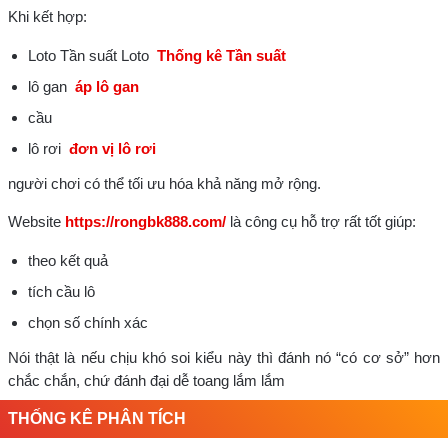
Khi kết hợp:
Loto Tần suất Loto
Thống kê Tần suất
lô gan
áp lô gan
cầu
lô rơi
đơn vị lô rơi
người chơi có thể tối ưu hóa khả năng mở rộng.
Website
https://rongbk888.com/
là công cụ hỗ trợ rất tốt giúp:
theo kết quả
tích cầu lô
chọn số chính xác
Nói thật là nếu chịu khó soi kiểu này thì đánh nó “có cơ sở” hơn
chắc chắn, chứ đánh đại dễ toang lắm lắm
THỐNG KÊ PHÂN TÍCH