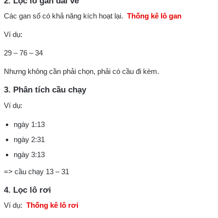
2. Lọc lô gan dài về
Các gan số có khả năng kích hoạt lại.
Thống kê lô gan
Ví dụ:
29 – 76 – 34
Nhưng không cần phải chọn, phải có cầu đi kèm.
3. Phân tích cầu chạy
Ví dụ:
ngày 1:13
ngày 2:31
ngày 3:13
=> cầu chạy 13 – 31
4. Lọc lô rơi
Ví dụ:
Thống kê lô rơi