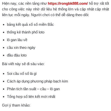
Hiện nay, các nền tảng như
https://rongbk888.com/
hỗ trợ rất tốt
cho công việc này nhờ dữ liệu hệ thống lớn và cập nhật cập nhật
liên tục mỗi ngày. Người chơi có thể dễ dàng theo dõi:
bảng kết quả xổ số miền Bắc
thống kê thành phố loto
lô gan lâu về
cầu xin theo ngày
đầu đậu loto
Bài viết này sẽ đi sâu vào:
Soi cầu xổ số là gì
Cách áp dụng phương pháp bạch kim
Phân tích tần suất – cầu – lô gan
Tổng hợp số liên kết mới nhất
Gợi ý tham khảo: