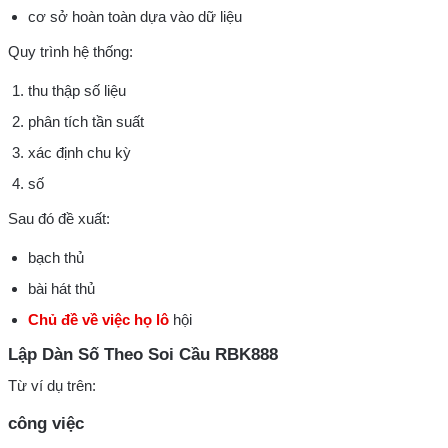
cơ sở hoàn toàn dựa vào dữ liệu
Quy trình hệ thống:
thu thập số liệu
phân tích tần suất
xác định chu kỳ
số
Sau đó đề xuất:
bạch thủ
bài hát thủ
Chủ đề về việc họ lô
hội
Lập Dàn Số Theo Soi Cầu RBK888
Từ ví dụ trên:
công việc