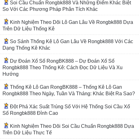
Soi Cầu Chuẩn Rongbk888 Và Những Điểm Khác Biệt
So Với Các Phương Pháp Phân Tích Khác
Kinh Nghiệm Theo Dõi Lô Gan Lâu Về Rongbk888 Dựa
Trên Dữ Liệu Thống Kê
So Sánh Thống Kê Lô Gan Lâu Về Rongbk888 Với Các
Dạng Thống Kê Khác
Dự Đoán Xổ Số RongBK888 – Dự Đoán Xổ Số
Rongbk888 Theo Thống Kê: Cách Đọc Dữ Liệu Và Xu
Hướng
Thống Kê Lô Gan RongBK888 – Thống Kê Lô Gan
Rongbk888 Theo Ngày, Tuần Và Tháng: Khác Biệt Ra Sao?
Đột Phá Xác Suất Trúng Số Với Hệ Thống Soi Cầu Xổ
Số Rongbk888 Đỉnh Cao
Kinh Nghiệm Theo Dõi Soi Cầu Chuẩn Rongbk888 Dựa
Trên Dữ Liệu Thực Tế