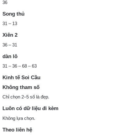
36
Song thủ
31 – 13
Xiên 2
36 – 31
dàn lô
31 – 36 – 68 – 63
Kinh tế Soi Cầu
Không tham số
Chỉ chọn 2–5 số là đẹp.
Luôn có dữ liệu đi kèm
Không lựa chọn.
Theo liên hệ